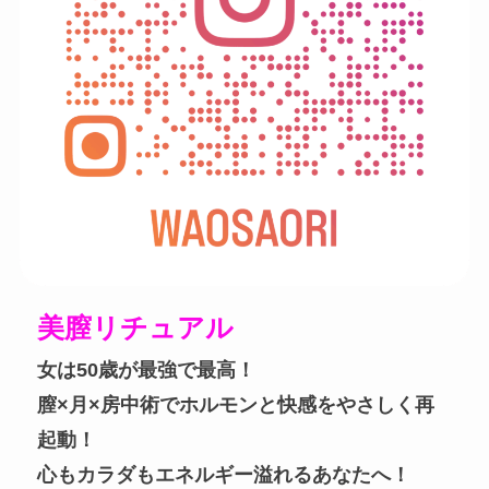
美膣リチュアル
女は50歳が最強で最高！
膣×月×房中術でホルモンと快感をやさしく再
起動！
心もカラダもエネルギー溢れるあなたへ！