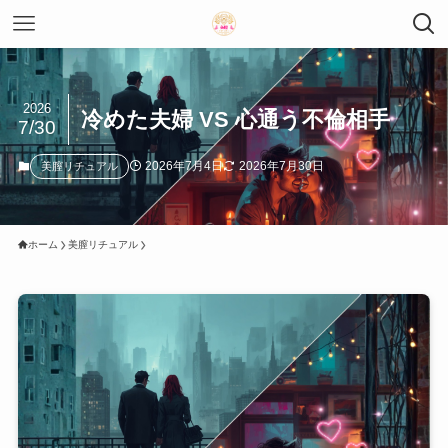
2026
冷めた夫婦 VS 心通う不倫相手
7/30
2026年7月4日
2026年7月30日
美膣リチュアル
ホーム
美膣リチュアル