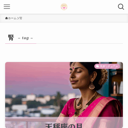
ホーム
腎
腎
– tag –
美膣リチュアル