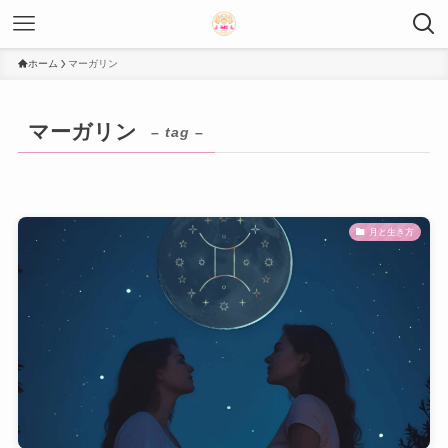
ホーム
マーガリン
マーガリン
– tag –
月と生き方